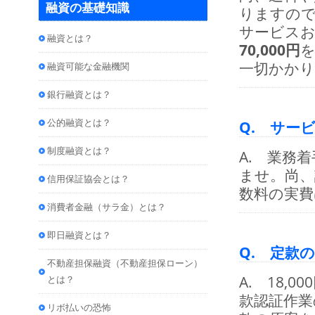
融資の基礎知識
りますの
サービスお申
融資とは？
70,000円
一切かか
融資可能な金融機関
銀行融資とは？
公的融資とは？
Q. サー
制度融資とは？
A. 業務
ませ。尚、
信用保証協会とは？
数料の実費
消費者金融（サラ金）とは？
即日融資とは？
Q. 定款
不動産担保融資（不動産担保ローン）
A. 18
とは？
款認証作業
リボ払いの恐怖