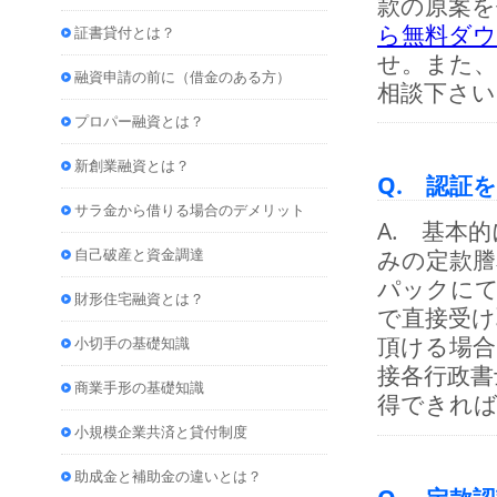
款の原案を
ら無料ダ
証書貸付とは？
せ。また、
融資申請の前に（借金のある方）
相談下さい
プロパー融資とは？
新創業融資とは？
Q. 認証
サラ金から借りる場合のデメリット
A. 基本
自己破産と資金調達
みの定款謄
パックにて
財形住宅融資とは？
で直接受け
頂ける場合
小切手の基礎知識
接各行政書
商業手形の基礎知識
得できれ
小規模企業共済と貸付制度
助成金と補助金の違いとは？