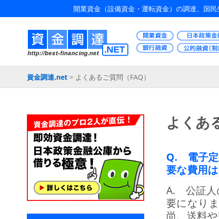
開業資金（設備資金・運転資金）の調達、国民生
資金調達.net
>
よくあるご質問（FAQ）
よくあ
Q. 電子
要な費用
A. 公証
要になり
尚、送料や