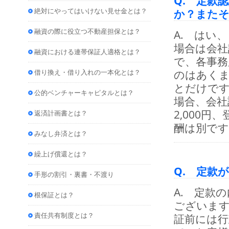
Q. 定款
絶対にやってはいけない見せ金とは？
か？また
融資の際に役立つ不動産担保とは？
A. はい
場合は会社
融資における連帯保証人適格とは？
で、各事務
借り換え・借り入れの一本化とは？
のはあくま
とだけです
公的ベンチャーキャピタルとは？
場合、会社
2,000円
返済計画書とは？
酬は別です
みなし弁済とは？
繰上げ償還とは？
Q. 定款
手形の割引・裏書・不渡り
A. 定款
根保証とは？
ございま
責任共有制度とは？
証前には行