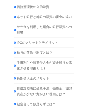
債務整理後の公的融資
ネット銀行と地銀の融資の審査の違い
サラ金を利用した場合の銀行融資への
影響
IPOのメリットとデメリット
給与の前借り制度とは？
手形割引や短期借入金が資金繰りを悪
化させる理由とは？
長期借入金のメリット
貸借対照表に受取手形、売掛金、棚卸
資産が少ない方がよい理由とは？
勘定合って銭足らずとは？