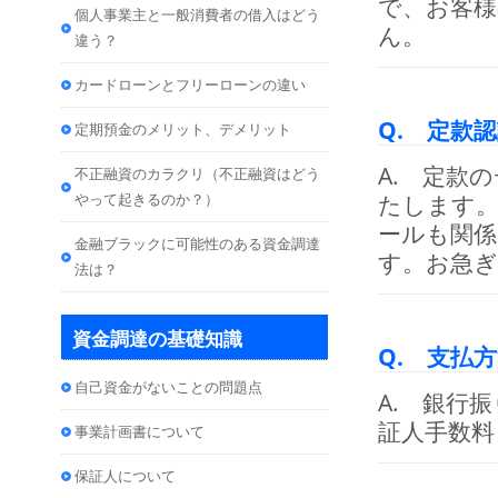
で、お客
個人事業主と一般消費者の借入はどう
ん。
違う？
カードローンとフリーローンの違い
Q. 定款
定期預金のメリット、デメリット
A. 定款
不正融資のカラクリ（不正融資はどう
やって起きるのか？）
たします。
ールも関係
金融ブラックに可能性のある資金調達
す。お急
法は？
資金調達の基礎知識
Q. 支払
自己資金がないことの問題点
A. 銀行
証人手数料
事業計画書について
保証人について